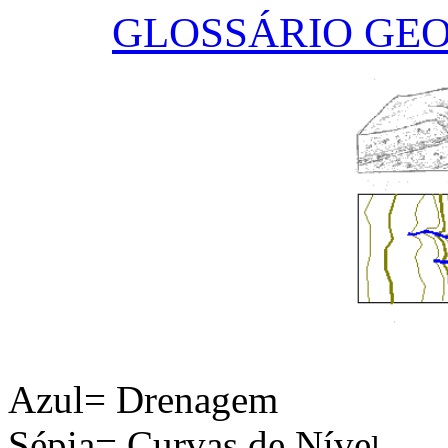
GLOSSÁRIO GE
Azul= Drenagem
Sépia= Curvas de Níve
l